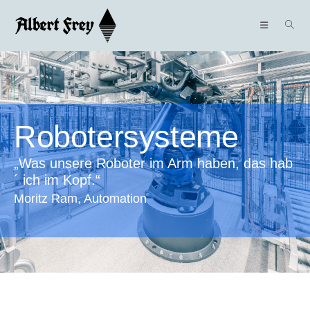
Roboter­systeme
„Was unsere Roboter im Arm haben, das hab
´ ich im Kopf.“
Moritz Ram, Automation