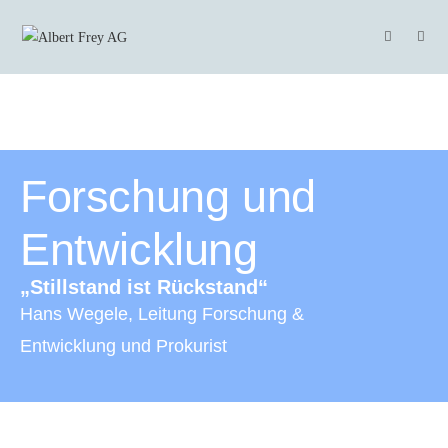
Forschung und
Entwicklung
„Stillstand ist Rückstand“
Hans Wegele, Leitung Forschung &
Entwicklung und Prokurist